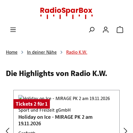
Zum Hauptinhalt springen
Ware
Home
In deiner Nähe
Radio K.W.
Die Highlights von Radio K.W.
Produktgalerie überspringen
Tickets 2 für 1
Sport und Freizeit gGmbH
Holiday on Ice - MIRAGE PK 2 am
19.11.2026