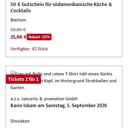
Verfügbar: 131 Stück
25,00 €
Tickets 2 für 1
ab
50 € Gutschein für südamerikanische Küche &
Cocktails
Verfügbar: 88 Stück
Bochum
50,00 €
25,00 €
Rabatt -50%
Verfügbar: 42 Stück
Tickets 2 für 1
a.s.s. concerts & promotion GmbH
Karin Iskam am Samstag, 5. September 2026
Dinslaken