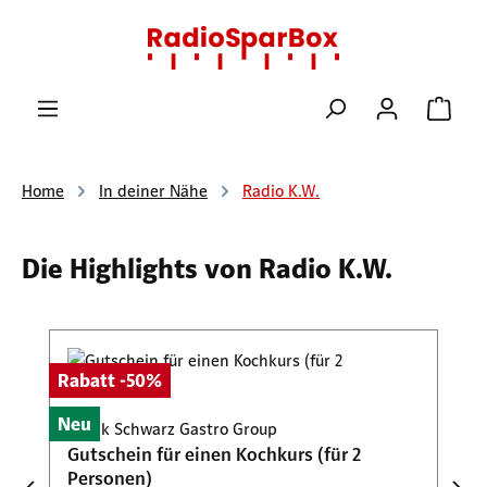
Zum Hauptinhalt springen
Ware
Home
In deiner Nähe
Radio K.W.
Die Highlights von Radio K.W.
Produktgalerie überspringen
Rabatt -50%
Neu
Frank Schwarz Gastro Group
Gutschein für einen Kochkurs (für 2
Personen)