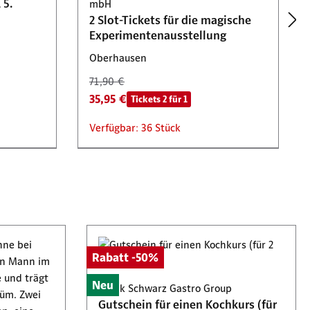
 5.
mbH
2 Slot-Tickets für die magische
Experimentenausstellung
Oberhausen
71,90 €
35,95 €
Tickets 2 für 1
Verfügbar: 36 Stück
Tickets 2 für 1
karte in
Rabatt -50%
Unforgettable Shows UG
Neu
Frank Schwarz Gastro Group
A Tribute to ABBA -
Gutschein für einen Kochkurs (für
Unforgettable Konzertshows