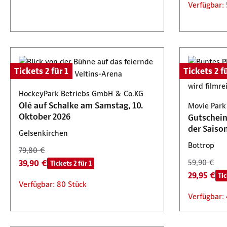
Verfügbar: 
Tickets 2 für 1
Tickets 2 fü
HockeyPark Betriebs GmbH & Co.KG
Olé auf Schalke am Samstag, 10.
Movie Par
Oktober 2026
Gutschein 
der Saiso
Gelsenkirchen
Bottrop
79,80 €
39,90 €
59,90 €
Tickets 2 für 1
29,95 €
Tic
Verfügbar: 80 Stück
Verfügbar: