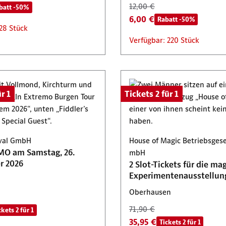
12,00 €
batt -50%
6,00 €
Rabatt -50%
28 Stück
Verfügbar: 220 Stück
r 1
Tickets 2 für 1
ival GmbH
House of Magic Betriebsgese
MO am Samstag, 26.
mbH
r 2026
2 Slot-Tickets für die ma
Experimentenausstellun
Oberhausen
71,90 €
ckets 2 für 1
35,95 €
Tickets 2 für 1