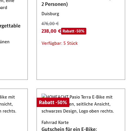
2 Personen)
Arnsberg, Büren, Hamm & Lünen
Duisburg
50,00 €
476,00 €
rgettable
25,00 €
Tickets 2 für 1
ab
238,00 €
Rabatt -50%
Verfügbar: 88 Stück
Lünen
Verfügbar: 5 Stück
Rabatt -50%
Fahrrad Korte
Gutschein für ein E-Bike: