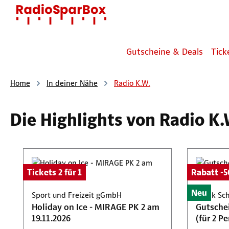
 Hauptinhalt springen
Zur Suche springen
Zur Hauptnavigation springen
Gutscheine & Deals
Tick
Home
In deiner Nähe
Radio K.W.
Die Highlights von Radio K.
Produktgalerie überspringen
Tickets 2 für 1
Rabatt -
Neu
Sport und Freizeit gGmbH
Frank Sc
Holiday on Ice - MIRAGE PK 2 am
Gutschei
19.11.2026
(für 2 P