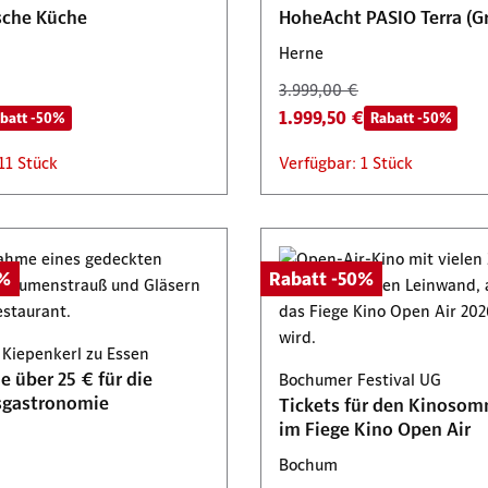
sche Küche
HoheAcht PASIO Terra (G
Herne
3.999,00 €
1.999,50 €
batt -50%
Rabatt -50%
11 Stück
Verfügbar: 1 Stück
0%
Rabatt -50%
 Kiepenkerl zu Essen
 über 25 € für die
Bochumer Festival UG
sgastronomie
Tickets für den Kinosom
im Fiege Kino Open Air
Bochum