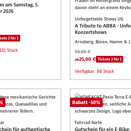
am am Samstag, 5.
29,95 €
Tickets 2 für 1
Tickets 2 für 1
r 2026
: 80 Stück
Verfügbar: 480 Stück
Unforgettable Shows UG
A Tribute to ABBA - Unfo
Konzertshows
kets 2 für 1
Arnsberg, Büren, Hamm & 
131 Stück
50,00 €
25,00 €
Tickets 2 für 1
ab
Verfügbar: 88 Stück
0%
Rabatt -50%
Bar
Fahrrad Korte
chein für authentische
Gutschein für ein E-Bike: