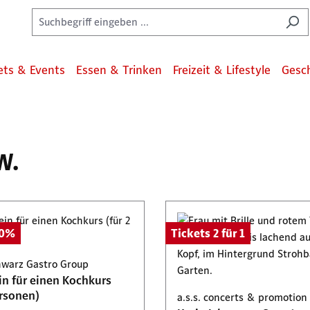
ets & Events
Essen & Trinken
Freizeit & Lifestyle
Gesc
W.
50%
Tickets 2 für 1
hwarz Gastro Group
n für einen Kochkurs
ersonen)
a.s.s. concerts & promotio