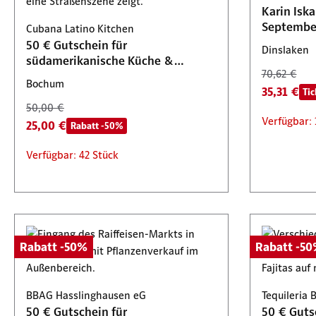
Karin Isk
300,00 €
31,00 €
39,90 €
Tickets 2 für 1
Septembe
Cubana Latino Kitchen
150,00 €
Rabatt -50%
Verfügbar: 4 Stück
Verfügbar
50 € Gutschein für
Dinslaken
südamerikanische Küche &
Verfügbar: 1 Stück
70,62 €
Cocktails
Bochum
35,31 €
Tic
50,00 €
Verfügbar: 
25,00 €
Rabatt -50%
Verfügbar: 42 Stück
Rabatt -50%
Rabatt -5
BBAG Hasslinghausen eG
Tequileria 
50 € Gutschein für
50 € Guts