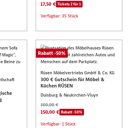
17,50 €
Tickets 2 für 1
Verfügbar: 35 Stück
Rabatt -50%
Rüsen Möbelvertriebs GmbH & Co. KG
300 € Gutschein für Möbel &
llschaft
Küchen RÜSEN
gische
Duisburg & Neukirchen-Vluyn
g
300,00 €
150,00 €
Rabatt -50%
Verfügbar: 1 Stück