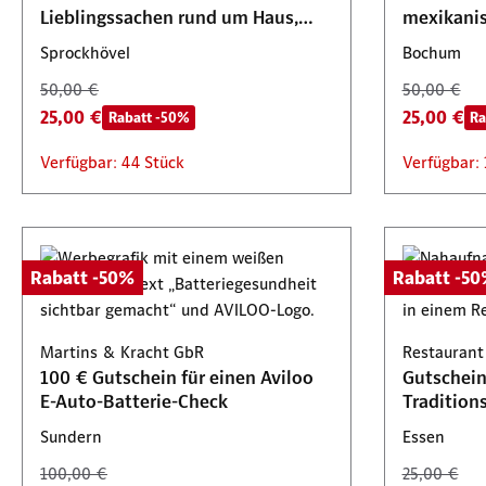
Lieblingssachen rund um Haus,
mexikani
Garten & Tier
Sprockhövel
Bochum
50,00 €
50,00 €
25,00 €
25,00 €
Rabatt -50%
Ra
Verfügbar: 44 Stück
Verfügbar: 
Rabatt -50%
Rabatt -5
Martins & Kracht GbR
Restaurant
100 € Gutschein für einen Aviloo
Gutscheine
E-Auto-Batterie-Check
Tradition
Sundern
Essen
100,00 €
25,00 €