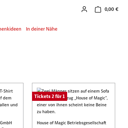
0,00 €
Ware
henkideen
In deiner Nähe
Tickets 2 für 1
n GmbH
House of Magic Betriebsgesellschaft