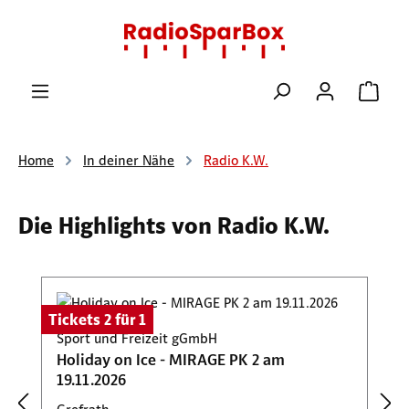
Zum Hauptinhalt springen
Ware
Home
In deiner Nähe
Radio K.W.
Die Highlights von Radio K.W.
Produktgalerie überspringen
Tickets 2 für 1
Sport und Freizeit gGmbH
Holiday on Ice - MIRAGE PK 2 am
19.11.2026