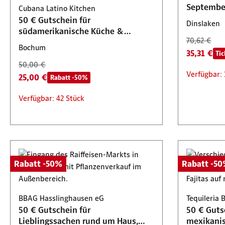
Arnsberg, Büren, Hamm & Lünen
Septembe
Cubana Latino Kitchen
71,90 €
150,00 
Verfügbar
50 € Gutschein für
35,95 €
50,00 €
Tickets 2 für 1
Dinslaken
südamerikanische Küche &
Verfügbar
25,00 €
Tickets 2 für 1
ab
70,62 €
Cocktails
Verfügbar: 34 Stück
Bochum
35,31 €
Tic
Verfügbar: 88 Stück
50,00 €
Verfügbar: 
25,00 €
Rabatt -50%
Verfügbar: 42 Stück
Rabatt -50%
Rabatt -5
BBAG Hasslinghausen eG
Tequileria 
50 € Gutschein für
50 € Guts
Lieblingssachen rund um Haus,
mexikani