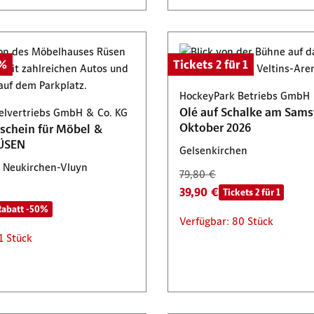
0%
Tickets 2 für 1
HockeyPark Betriebs GmbH
Olé auf Schalke am Samst
lvertriebs GmbH & Co. KG
Oktober 2026
schein für Möbel &
ÜSEN
Gelsenkirchen
 Neukirchen-Vluyn
79,80 €
39,90 €
Tickets 2 für 1
Rabatt -50%
Verfügbar: 80 Stück
1 Stück