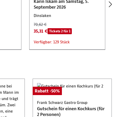
Karin Iskam am Samstag, 5.
September 2026
Dinslaken
70,62 €
35,31 €
Tickets 2 für 1
Verfügbar: 129 Stück
Tickets 2 für 1
 & Co.KG
Movie Park Germany
ag, 10.
Gutschein für eine Tageskarte in
Rabatt -50%
der Saison 2026
Bottrop
Frank Schwarz Gastro Group
Gutschein für einen Kochkurs (für
59,90 €
2 Personen)
29,95 €
Tickets 2 für 1