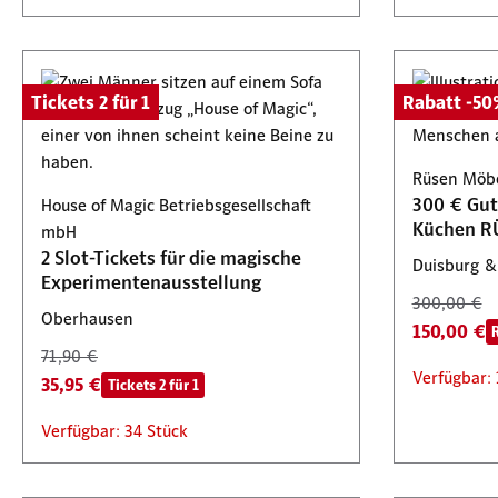
Tickets 2 für 1
Rabatt -5
Rüsen Möbe
300 € Gut
House of Magic Betriebsgesellschaft
Küchen R
mbH
2 Slot-Tickets für die magische
Duisburg &
Experimentenausstellung
300,00 €
Oberhausen
150,00 €
71,90 €
Verfügbar: 
35,95 €
Tickets 2 für 1
Verfügbar: 34 Stück