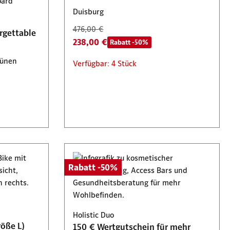
Duisburg
Verfügbar: 470 Stück
476,00 €
rgettable
238,00 €
Rabatt -50%
Lünen
Verfügbar: 4 Stück
Rabatt -50%
Holistic Duo
öße L)
150 € Wertgutschein für mehr