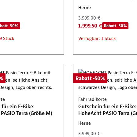
Herne
3.999,00 €
1.999,50 €
batt -50%
Rabatt -50%
9 Stück
Verfügbar: 1 Stück
0%
Rabatt -50%
rte
Fahrrad Korte
für ein E-Bike:
Gutschein für ein E-Bike:
PASIO Terra (Größe M)
HoheAcht PASIO Terra (G
Herne
3.999,00 €