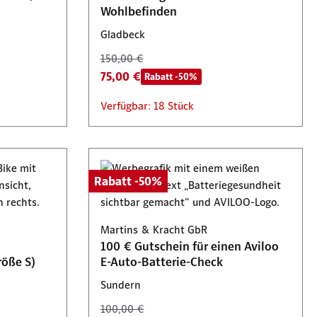
Wohlbefinden
Gladbeck
150,00 €
75,00 €
Rabatt -50%
Verfügbar: 18 Stück
Rabatt -50%
Martins & Kracht GbR
100 € Gutschein für einen Aviloo
röße S)
E-Auto-Batterie-Check
Sundern
100,00 €