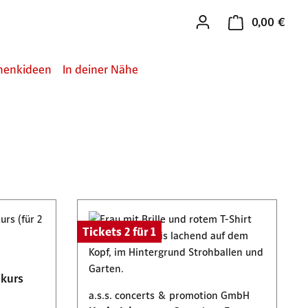
0,00 €
Ware
henkideen
In deiner Nähe
Tickets 2 für 1
p
hkurs
a.s.s. concerts & promotion GmbH