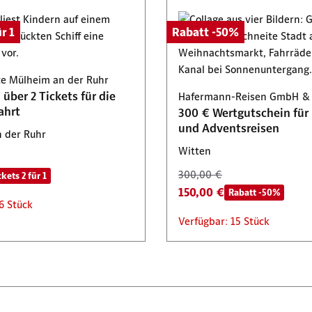
r 1
Rabatt -50%
te Mülheim an der Ruhr
über 2 Tickets für die
Hafermann-Reisen GmbH & 
ahrt
300 € Wertgutschein für 
und Adventsreisen
 der Ruhr
Witten
300,00 €
ckets 2 für 1
150,00 €
Rabatt -50%
6 Stück
Verfügbar: 15 Stück