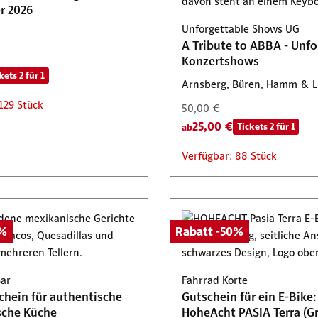
r 2026
€
Rabatt -50%
: 4 Stück
Verfügbar: 80 Stück
Unforgettable Shows UG
: 1 Stück
A Tribute to ABBA - Unfo
Konzertshows
kets 2 für 1
Arnsberg, Büren, Hamm & 
129 Stück
50,00 €
25,00 €
Tickets 2 für 1
ab
Verfügbar: 88 Stück
0%
Rabatt -50%
Bar
Fahrrad Korte
chein für authentische
Gutschein für ein E-Bike:
sche Küche
HoheAcht PASIA Terra (Gr