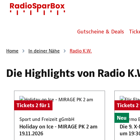
 Hauptinhalt springen
Zur Suche springen
Zur Hauptnavigation springen
Gutscheine & Deals
Tick
Home
In deiner Nähe
Radio K.W.
Die Highlights von Radio K.
Produktgalerie überspringen
Tickets 2 für 1
Tickets 2 
Neu
Sport und Freizeit gGmbH
Palermo 
Holiday on Ice - MIRAGE PK 2 am
Die 9. X
19.11.2026
um 19:3