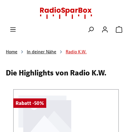
Zum Hauptinhalt springen
Ware
Home
In deiner Nähe
Radio K.W.
Die Highlights von Radio K.W.
Produktgalerie überspringen
Rabatt -50%