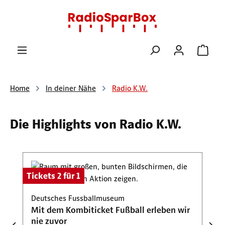
Zum Hauptinhalt springen
Ware
Home
In deiner Nähe
Radio K.W.
Die Highlights von Radio K.W.
Produktgalerie überspringen
Tickets 2 für 1
Deutsches Fussballmuseum
Mit dem Kombiticket Fußball erleben wir
nie zuvor