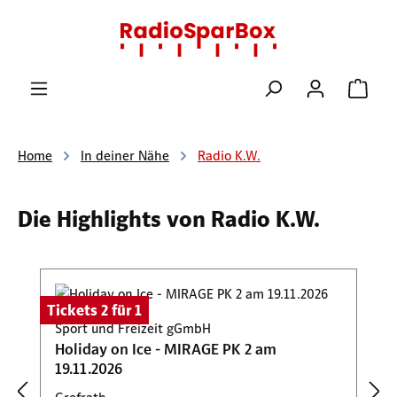
Zum Hauptinhalt springen
Ware
Home
In deiner Nähe
Radio K.W.
Die Highlights von Radio K.W.
Produktgalerie überspringen
Tickets 2 für 1
Sport und Freizeit gGmbH
Holiday on Ice - MIRAGE PK 2 am
19.11.2026