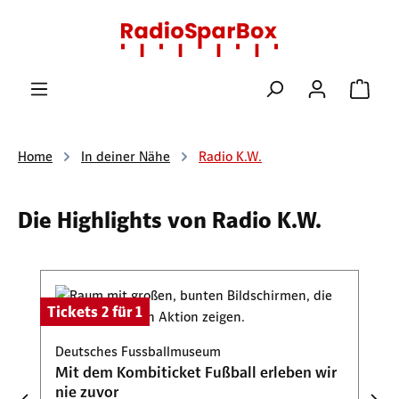
Zum Hauptinhalt springen
Ware
Home
In deiner Nähe
Radio K.W.
Die Highlights von Radio K.W.
Produktgalerie überspringen
Tickets 2 für 1
Deutsches Fussballmuseum
Mit dem Kombiticket Fußball erleben wir
nie zuvor