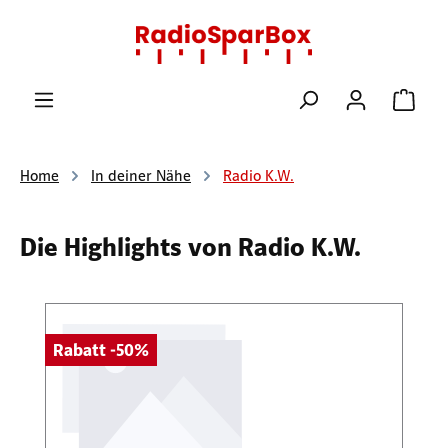
Zum Hauptinhalt springen
Ware
Home
In deiner Nähe
Radio K.W.
Die Highlights von Radio K.W.
Produktgalerie überspringen
Rabatt -50%