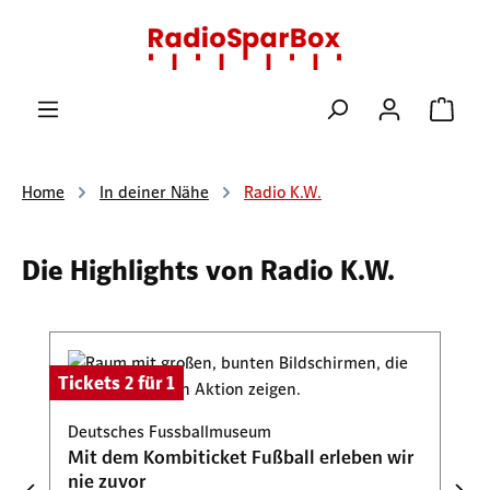
Zum Hauptinhalt springen
Ware
Home
In deiner Nähe
Radio K.W.
Die Highlights von Radio K.W.
Produktgalerie überspringen
Tickets 2 für 1
Deutsches Fussballmuseum
Mit dem Kombiticket Fußball erleben wir
nie zuvor