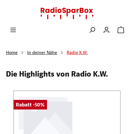
Zum Hauptinhalt springen
Ware
Home
In deiner Nähe
Radio K.W.
Die Highlights von Radio K.W.
Produktgalerie überspringen
Rabatt -50%